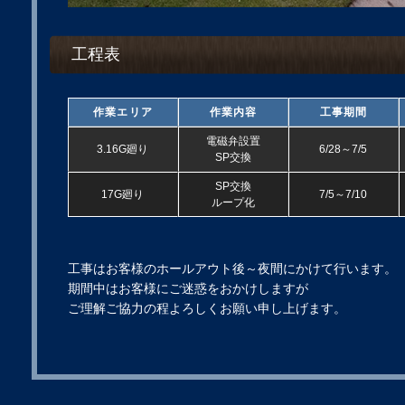
工程表
作業エリア
作業内容
工事期間
電磁弁設置
3.16G廻り
6/28～7/5
SP交換
SP交換
17G廻り
7/5～7/10
ループ化
工事はお客様のホールアウト後～夜間にかけて行います。
期間中はお客様にご迷惑をおかけしますが
ご理解ご協力の程よろしくお願い申し上げます。